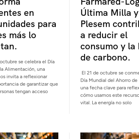
forma
Farmared-Log
entes en
Última Milla y
unidades para
Plesem contr
es más lo
a reducir el
tan.
consumo y la 
de carbono.
octubre se celebra el Día
la Alimentación, una
El 21 de octubre se conm
s invita a reflexionar
Día Mundial del Ahorro de 
portancia de garantizar que
una fecha clave para refle
ersonas tengan acceso
cómo usamos este recurso
vital. La energía no solo