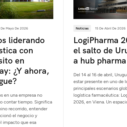
 De Mayo De 2026
Noticias
15 De Abril De 2026
os liderando
LogiPharma 2
ística con
el salto de U
sito en
a hub pharma
ay: ¿Y ahora,
Del 14 al 16 de abril, Urug
igue?
estar presente en uno de l
principales escenarios glob
os en una empresa no
logística farmacéutica: L
lo contar tiempo. Significa
2026, en Viena. Un espaci
mino recorrido, entender
ionó el negocio y
l impacto que esa