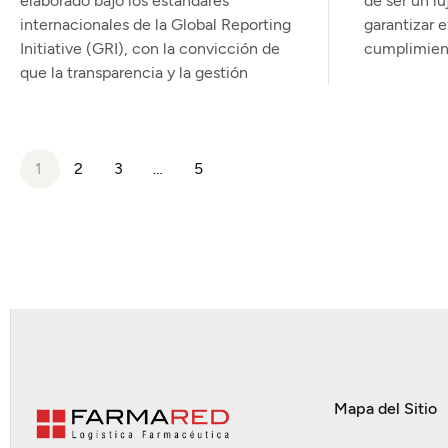
elaborado bajo los estándares
de ser un lu
internacionales de la Global Reporting
garantizar e
Initiative (GRI), con la convicción de
cumplimiento
que la transparencia y la gestión
1
2
3
…
5
Mapa del Sitio