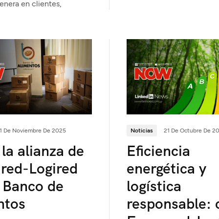
enera en clientes,
1 De Noviembre De 2025
Noticias
21 De Octubre De 2
la alianza de
Eficiencia
red-Logired
energética y
l Banco de
logística
ntos
responsable: