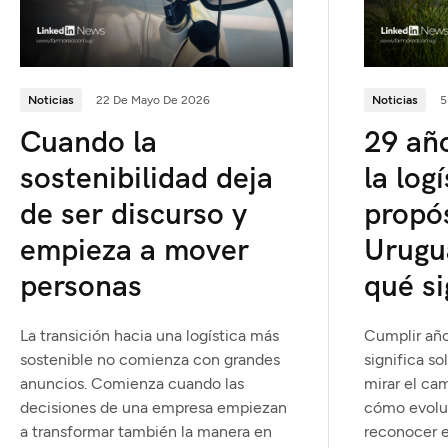
Noticias
22 De Mayo De 2026
Noticias
5
Cuando la
29 añ
sostenibilidad deja
la log
de ser discurso y
propó
empieza a mover
Urugu
personas
qué s
La transición hacia una logística más
Cumplir añ
sostenible no comienza con grandes
significa so
anuncios. Comienza cuando las
mirar el ca
decisiones de una empresa empiezan
cómo evoluc
a transformar también la manera en
reconocer e