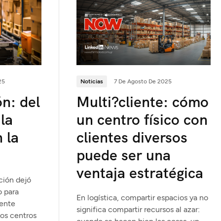
25
Noticias
7 De Agosto De 2025
n: del
Multi?cliente: cómo
la
un centro físico con
n la
clientes diversos
puede ser una
ventaja estratégica
ción dejó
o para
En logística, compartir espacios ya no
ente
significa compartir recursos al azar:
Los centros