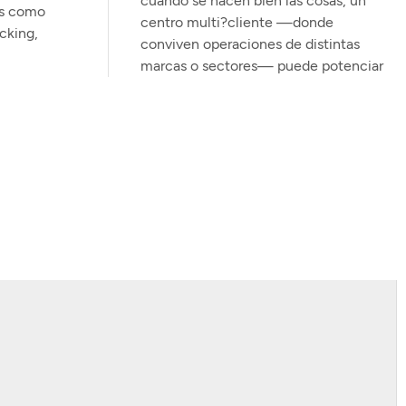
cuando se hacen bien las cosas, un
as como
centro multi?cliente —donde
cking,
conviven operaciones de distintas
marcas o sectores— puede potenciar