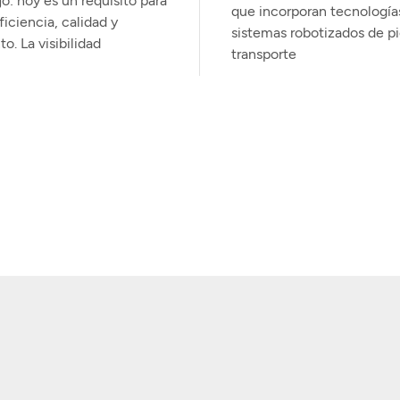
jo: hoy es un requisito para
que incorporan tecnologí
ficiencia, calidad y
sistemas robotizados de pi
. La visibilidad
transporte