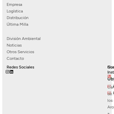
Empresa
Logística
Distribución
Última Milla
División Ambiental
Noticias
Otros Servicios
Contacto
Redes Sociales
Nue
Con
Ins
Ub
Ca
de
los
Ar
a