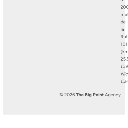
20
met
de
la
Rut
101
(km
25.
Col
Nic
Can
© 2026
The Big Point
Agency