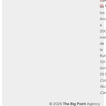
Ca
de
los
Ar
a
20
met
de
la
Rut
101
(km
25.
Col
Nic
Can
© 2026
The Big Point
Agency