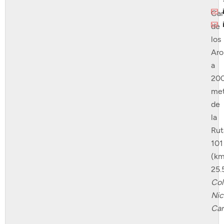
Ca
de
los
Ar
a
20
met
de
la
Rut
101
(km
25.
Col
Nic
Can