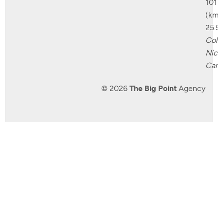
101
(km
25.
Col
Nic
Can
© 2026
The Big Point
Agency