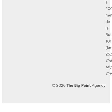
a
20
met
de
la
Rut
101
(km
25.
Col
Nic
Can
© 2026
The Big Point
Agency