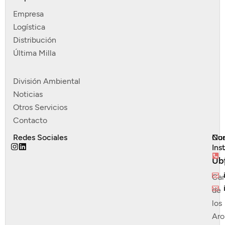
Empresa
Logística
Distribución
Última Milla
División Ambiental
Noticias
Otros Servicios
Contacto
Redes Sociales
Nue
Con
Ins
Ub
Ca
de
los
Ar